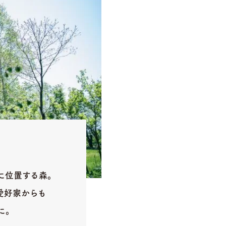
に位置する森。
愛好家からも
に。