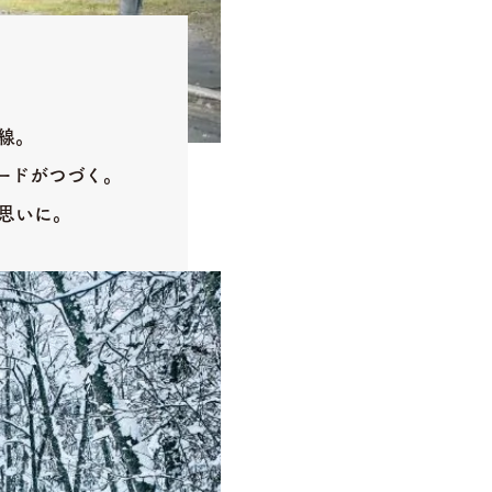
線。
ードがつづく。
思いに。