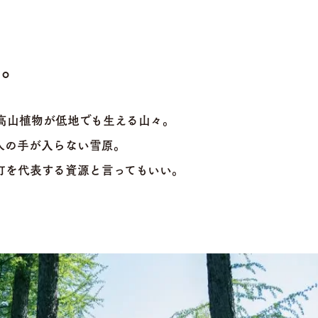
う。
高山植物が低地でも生える山々。
人の手が入らない雪原。
町を代表する資源と言ってもいい。