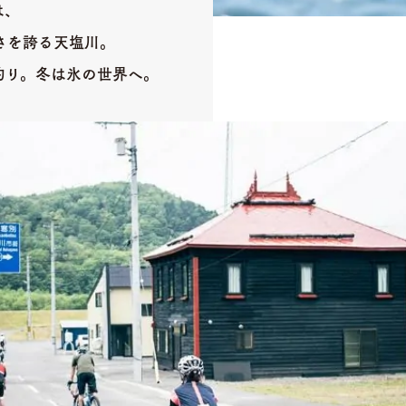
は、
さを誇る天塩川。
釣り。冬は氷の世界へ。