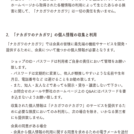
ホームページから取得された各種情報の利用によって生じたあらゆる損
害に関して、「ナカガワのナカガワ」は一切の責任を負いません。
2．「ナカガワのナカガワ」の個人情報の収集と利用
「ナカガワのナカガワ」では会員の皆様に最先端の機能やサービスを開発・
提供するために、会員について幾つかの個人情報が必要となります。
ショップのID・パスワードは利用者ご自身の責任において管理をお願い
致します。
- パスワードは定期的に変更し、他人が類推しやすいような名前や生年
月日、電話番号など は避けることをお勧め致します。
- また、知人・友人などであっても開示・貸与・譲渡しないで下さい。
- お問合せのメールや弊社のホームページ上の Q&Aにはパスワードを書
き込まないようお願い致します。
収集された個人情報は「ナカガワのナカガワ」のサービスを提供するた
めに必要な限度においてのみ利用し、次の場合を除き、いかなる第三者
にも提供致しません。
会員の同意がある場合
- 会員から個人情報の利用に関する同意を求めるための電子メールを送付