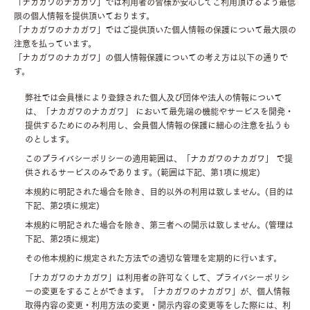
「ナカガワのナカガワ」では利用者の皆様が安心してご利用頂けるよう最低
限の個人情報を提供頂いております。
「ナカガワのナカガワ」ではご提供頂いた個人情報の保護について最大限の
注意を払っています。
「ナカガワのナカガワ」の個人情報保護についての考え方は以下の通りで
す。
弊社では会員様により登録された個人及び団体や法人の情報について
は、「ナカガワのナカガワ」 において最先端の機能やサービスを開発・
提供するためにのみ利用し、会員個人情報の保護に細心の注意を払うも
のとします。
このプライバシーポリシーの適用範囲は、「ナカガワのナカガワ」 で提
供されるサービスのみであります。(範囲は下記、第1項に規定)
本規約に明記された場合を除き、目的以外の利用は致しません。(目的は
下記、第2項に規定)
本規約に明記された場合を除き、第三者への開示は致しません。(管理は
下記、第2項に規定)
その他本規約に規定された方法での適切な管理を定期的に行います。
「ナカガワのナカガワ」は利用者の許可なくして、プライバシーポリシ
ーの変更をすることができます。「ナカガワのナカガワ」が、個人情報
取得内容の変更・利用方法の変更・開示内容の変更等をした際には、利