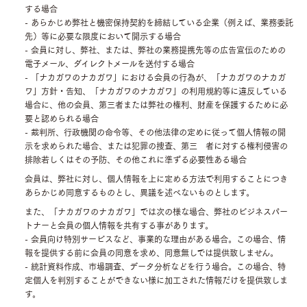
する場合
- あらかじめ弊社と機密保持契約を締結している企業（例えば、業務委託
先）等に必要な限度において開示する場合
- 会員に対し、弊社、または、弊社の業務提携先等の広告宣伝のための
電子メール、ダイレクトメールを送付する場合
- 「ナカガワのナカガワ」における会員の行為が、「ナカガワのナカガ
ワ」方針・告知、「ナカガワのナカガワ」の利用規約等に違反している
場合に、他の会員、第三者または弊社の権利、財産を保護するために必
要と認められる場合
- 裁判所、行政機関の命令等、その他法律の定めに従って個人情報の開
示を求められた場合、または犯罪の捜査、第三 者に対する権利侵害の
排除若しくはその予防、その他これに準ずる必要性ある場合
会員は、弊社に対し、個人情報を上に定める方法で利用することにつき
あらかじめ同意するものとし、異議を述べないものとします。
また、「ナカガワのナカガワ」では次の様な場合、弊社のビジネスパー
トナーと会員の個人情報を共有する事があります。
- 会員向け特別サービスなど、事業的な理由がある場合。この場合、情
報を提供する前に会員の同意を求め、同意無しでは提供致しません。
- 統計資料作成、市場調査、データ分析などを行う場合。この場合、特
定個人を判別することができない様に加工された情報だけを提供致しま
す。